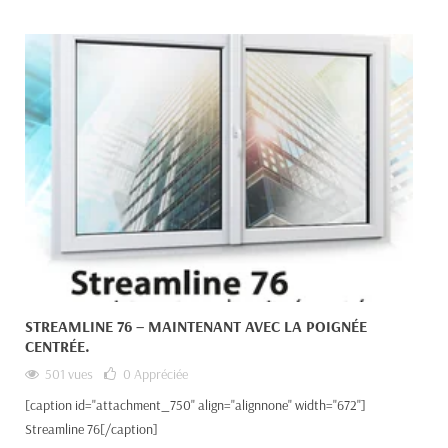
STREAMLINE 76 – MAINTENANT AVEC LA POIGNÉE
CENTRÉE.
501 vues
0
Appréciée
[caption id="attachment_750" align="alignnone" width="672"]
Streamline 76[/caption]