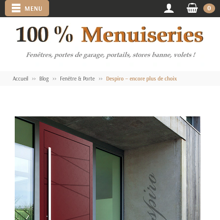
0
MENU
Accueil
Blog
Fenêtre & Porte
Despiro – encore plus de choix