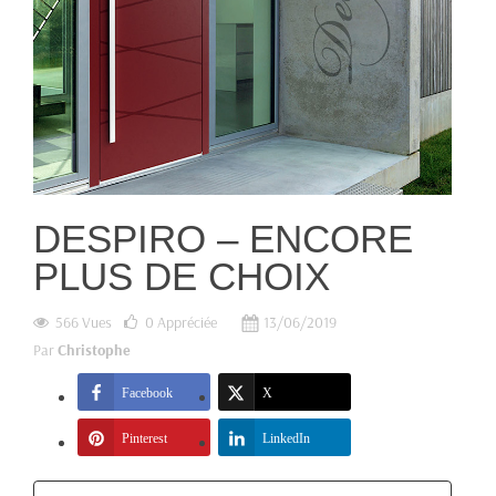
DESPIRO – ENCORE
PLUS DE CHOIX
566 Vues
0
Appréciée
13/06/2019
Par
Christophe
Facebook
X
Pinterest
LinkedIn