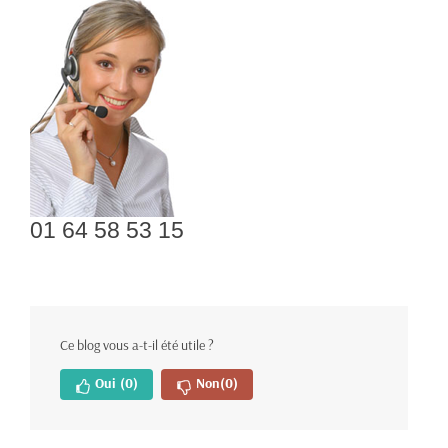
01 64 58 53 15
Ce blog vous a-t-il été utile ?
Oui
(0)
Non
(0)