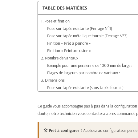
TABLE DES MATIÈRES
1. Pose et finition
Pose sur tapée existante (Ferrage N°1)
Pose sur tapée métallique fournie (Ferrage N°2)
Finition « Prêt à peindre »
Finition « Peinture usine »
2. Nombre de vantaux
Exemple pour une persienne de 1000 mm de large :
Plages de largeurs par nombre de vantaux :
3. Dimensions
Pose sur tapée existante (sans tapée fournie)
Pose sur tapée métallique fournie
4. Types de ferrage
Ce guide vous accompagne pas à pas dans la configuration de
Ferrages sur tapées bois existantes
doute, notre technicien vous contactera après commande po
Ferrages sur tapées métalliques
Ferrages spéciaux
🛠️
Prêt à configurer ?
Accédez au configurateur persie
5. Largeur des tapées existantes