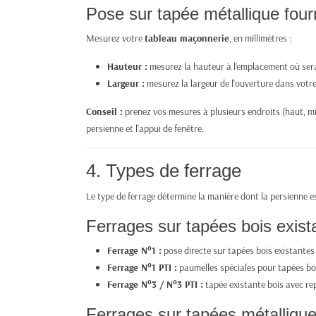
Pose sur tapée métallique four
Mesurez votre
tableau maçonnerie
, en millimètres :
Hauteur :
mesurez la hauteur à l'emplacement où sera 
Largeur :
mesurez la largeur de l'ouverture dans votre
Conseil :
prenez vos mesures à plusieurs endroits (haut, mili
persienne et l'appui de fenêtre.
4. Types de ferrage
Le type de ferrage détermine la manière dont la persienne e
Ferrages sur tapées bois exist
Ferrage N°1 :
pose directe sur tapées bois existantes
Ferrage N°1 PTI :
paumelles spéciales pour tapées boi
Ferrage N°3 / N°3 PTI :
tapée existante bois avec rep
Ferrages sur tapées métalliqu