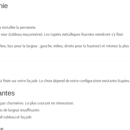
nie
installée la persienne.
 mur (tableau maçonnerie). Les tapées métalliques fournies viendront s'y fixer.
eu, bas pour la largeur ; gauche, milieu, droite pour la hauteur) et retenez la plus
st fixée sur votre façade. Le choix dépend de votre configuration existante (tapées
antes
 par charnières. Le plus courant en rénovation.
s de largeur insuffisante.
li tableau et façade.
es