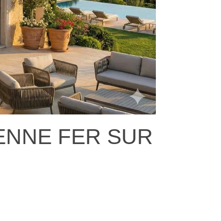
IENNE FER SUR
Pu