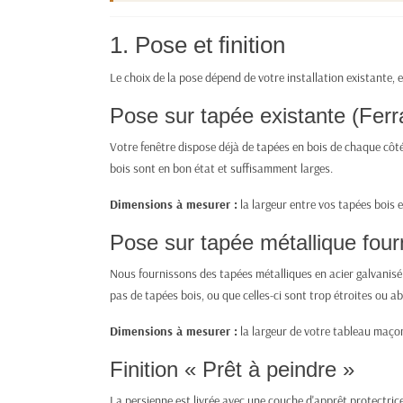
6. Condamnation
Limites pour crémone ou serrure :
1. Pose et finition
7. Type d'ajourage
8. Épaisseur de tôle
Le choix de la pose dépend de votre installation existante, 
9. Projection
Pose sur tapée existante (Fer
Limites de la projection :
10. Après votre commande
Votre fenêtre dispose déjà de tapées en bois de chaque côté.
Fer, bois ou PVC : comment choisir ?
bois sont en bon état et suffisamment larges.
Documents utiles
Dimensions à mesurer :
la largeur entre vos tapées bois 
Pose sur tapée métallique four
Nous fournissons des tapées métalliques en acier galvanisé
pas de tapées bois, ou que celles-ci sont trop étroites ou a
Dimensions à mesurer :
la largeur de votre tableau maçon
Finition « Prêt à peindre »
La persienne est livrée avec une couche d'apprêt protectrice 