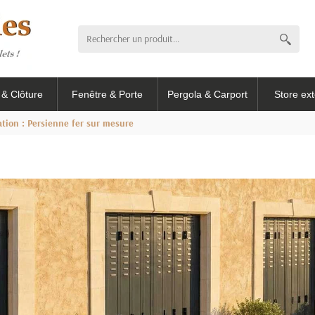
l & Clôture
Fenêtre & Porte
Pergola & Carport
Store ext
tion : Persienne fer sur mesure