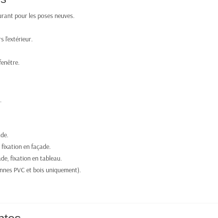
ourant pour les poses neuves.
s l'extérieur.
fenêtre.
.
ade.
 fixation en façade.
de, fixation en tableau.
nnes PVC et bois uniquement).