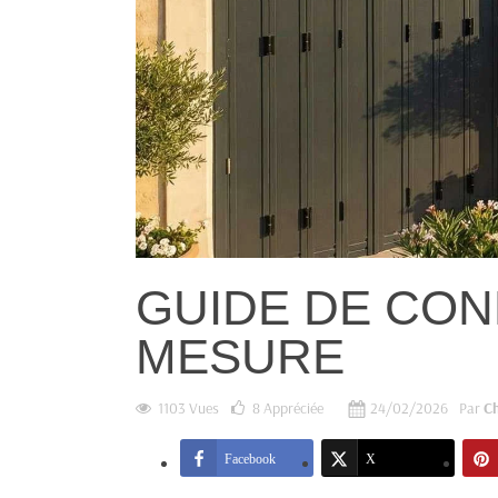
GUIDE DE CON
MESURE
1103 Vues
8
Appréciée
24/02/2026
Par
C
Facebook
X