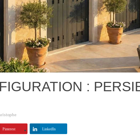
FIGURATION : PERS
hristophe
Pinterest
LinkedIn