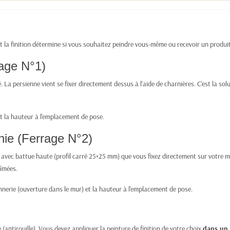
et la finition détermine si vous souhaitez peindre vous-même ou recevoir un produit
rage N°1)
 La persienne vient se fixer directement dessus à l'aide de charnières. C'est la sol
et la hauteur à l'emplacement de pose.
nie (Ferrage N°2)
 avec battue haute (profil carré 25×25 mm) que vous fixez directement sur votre m
bîmées.
nerie (ouverture dans le mur) et la hauteur à l'emplacement de pose.
(antirouille). Vous devez appliquer la peinture de finition de votre choix
dans un 