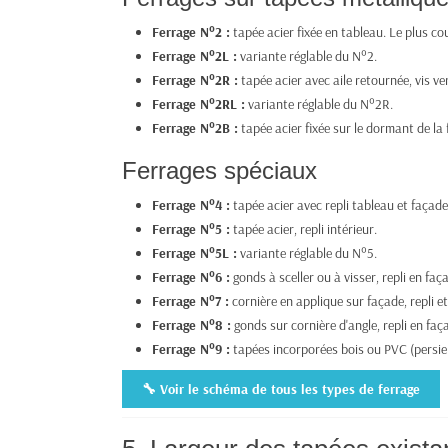
Ferrage N°2 :
tapée acier fixée en tableau. Le plus c
Ferrage N°2L :
variante réglable du N°2.
Ferrage N°2R :
tapée acier avec aile retournée, vis ver
Ferrage N°2RL :
variante réglable du N°2R.
Ferrage N°2B :
tapée acier fixée sur le dormant de la 
Ferrages spéciaux
Ferrage N°4 :
tapée acier avec repli tableau et façade
Ferrage N°5 :
tapée acier, repli intérieur.
Ferrage N°5L :
variante réglable du N°5.
Ferrage N°6 :
gonds à sceller ou à visser, repli en faç
Ferrage N°7 :
cornière en applique sur façade, repli et
Ferrage N°8 :
gonds sur cornière d'angle, repli en faça
Ferrage N°9 :
tapées incorporées bois ou PVC (persie
🔧 Voir le schéma de tous les types de ferrage