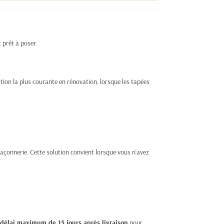
 prêt à poser.
ution la plus courante en rénovation, lorsque les tapées
açonnerie. Cette solution convient lorsque vous n'avez
délai maximum de 15 jours après livraison
pour