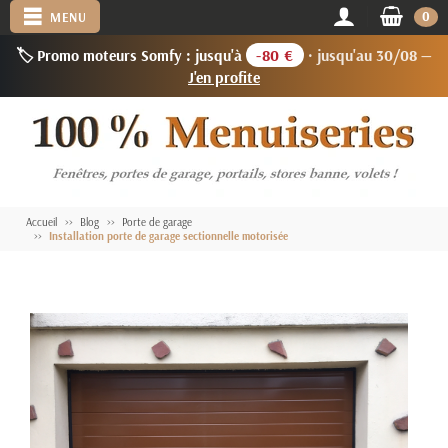
0
MENU
🏷️ Promo moteurs Somfy : jusqu'à
-80 €
· jusqu'au 30/08 —
J'en profite
Accueil
Blog
Porte de garage
Installation porte de garage sectionnelle motorisée