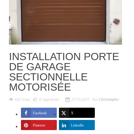
INSTALLATION PORTE
DE GARAGE
SECTIONNELLE
MOTORISÉE
625 Vues
0
Appréciée
27/11/2017
Par
Christophe
Facebook
X
Pinterest
LinkedIn