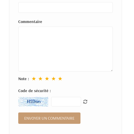
Commentaire
★
★
★
★
★
Note :
Code de sécurité :