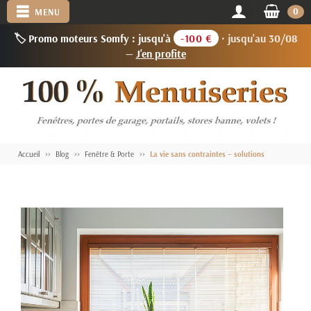
0
MENU
🏷️ Promo moteurs Somfy : jusqu'à
-100 €
· jusqu'au 30/08
—
J'en profite
Accueil
Blog
Fenêtre & Porte
La vie sans contraintes – solutions