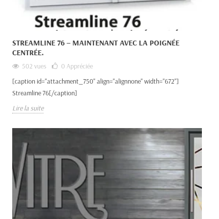
STREAMLINE 76 – MAINTENANT AVEC LA POIGNÉE
CENTRÉE.
502 vues
0
Appréciée
[caption id="attachment_750" align="alignnone" width="672"]
Streamline 76[/caption]
Lire la suite