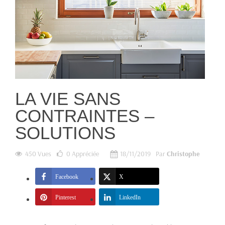
LA VIE SANS
CONTRAINTES –
SOLUTIONS
450 Vues
0
Appréciée
18/11/2019
Par
Christophe
Facebook
X
Pinterest
LinkedIn