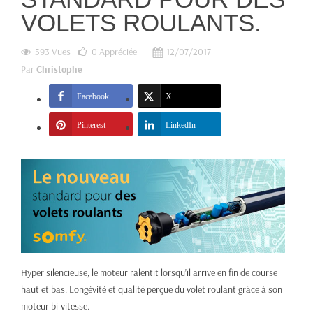
VOLETS ROULANTS.
593 Vues
0
Appréciée
12/07/2017
Par
Christophe
Facebook
X
Pinterest
LinkedIn
Hyper silencieuse, le moteur ralentit lorsqu’il arrive en fin de course
haut et bas. Longévité et qualité perçue du volet roulant grâce à son
moteur bi-vitesse.