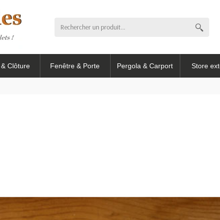
l & Clôture
Fenêtre & Porte
Pergola & Carport
Store ext