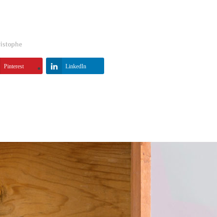
istophe
Pinterest
LinkedIn