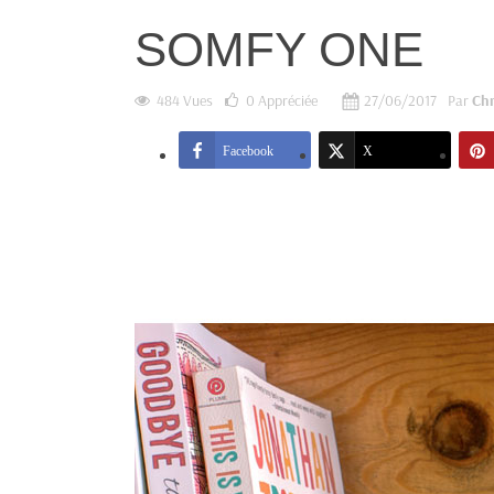
SOMFY ONE
484 Vues
0
Appréciée
27/06/2017
Par
Chr
Facebook
X