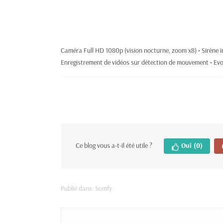
Caméra Full HD 1080p (vision nocturne, zoom x8) • Sirène 
Enregistrement de vidéos sur détection de mouvement • Evo
Ce blog vous a-t-il été utile ?
Oui
(0)
Publié dans:
Somfy