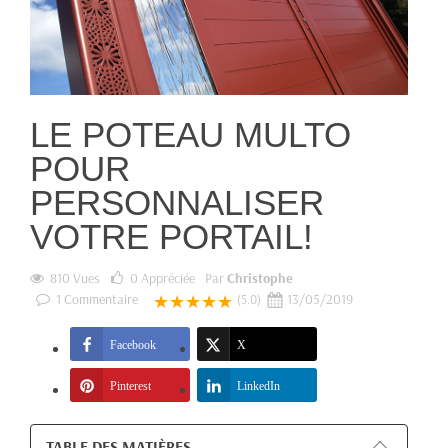
LE POTEAU MULTO
POUR
PERSONNALISER
VOTRE PORTAIL!
810 Vues
0
Appréciée
Par
Christophe
1
Commentaire
★★★★★
13/05/2019
(5.0)
Facebook
X
Pinterest
LinkedIn
TABLE DES MATIÈRES