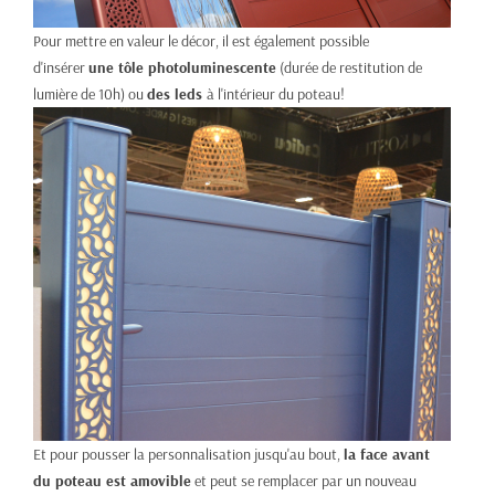
Pour mettre en valeur le décor, il est également possible
d'insérer
une tôle photoluminescente
(durée de restitution de
lumière de 10h) ou
des leds
à l'intérieur du poteau!
Et pour pousser la personnalisation jusqu'au bout,
la face avant
du poteau est amovible
et peut se remplacer par un nouveau