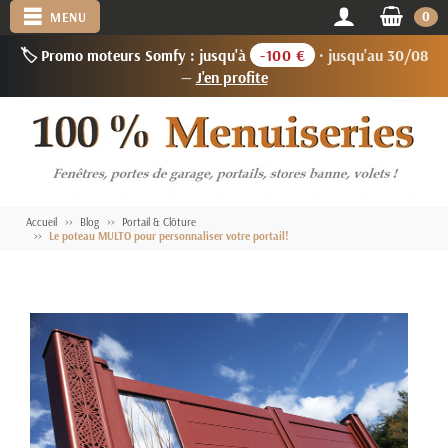
0
MENU
🏷️ Promo moteurs Somfy : jusqu'à
-100 €
· jusqu'au 30/08
—
J'en profite
Accueil
Blog
Portail & Clôture
Le poteau MULTO pour personnaliser votre portail!