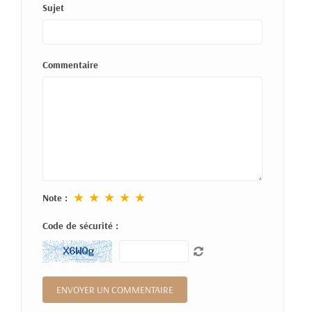
Sujet
Commentaire
★
★
★
★
★
Note :
Code de sécurité :