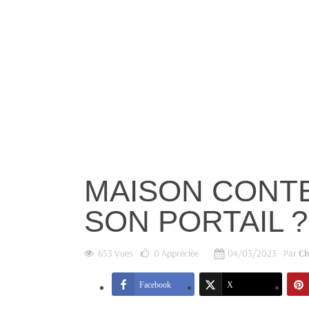
MAISON CONTE
SON PORTAIL ?
653 Vues
0
Appréciée
04/03/2023
Par
Ch
Facebook
X