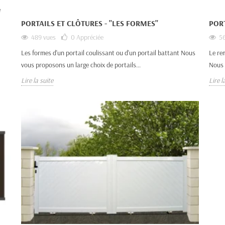
e
PORTAILS ET CLÔTURES - "LES FORMES"
PORT
489 vues
0
Appréciée
56
Les formes d'un portail coulissant ou d'un portail battant Nous
Le re
vous proposons un large choix de portails...
Nous 
Lire la suite
Lire l