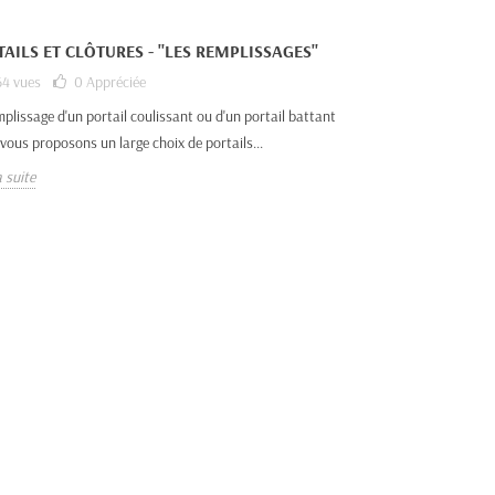
AILS ET CLÔTURES - "LES REMPLISSAGES"
4 vues
0
Appréciée
mplissage d'un portail coulissant ou d'un portail battant
vous proposons un large choix de portails...
a suite