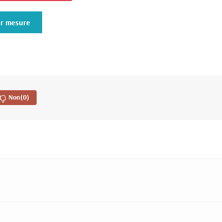
ur mesure
Non
(0)