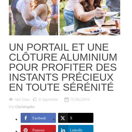
UN PORTAIL ET UNE
CLÔTURE ALUMINIUM
POUR PROFITER DES
INSTANTS PRÉCIEUX
EN TOUTE SÉRÉNITÉ
462 Vues
0
Appréciée
13/06/2019
Par
Christophe
Facebook
X
Pinterest
LinkedIn