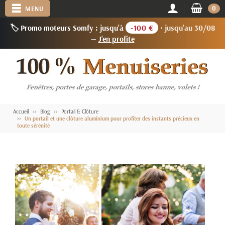
0
MENU
🏷️ Promo moteurs Somfy : jusqu'à
-100 €
· jusqu'au 30/08
—
J'en profite
Accueil
Blog
Portail & Clôture
Un portail et une clôture aluminium pour profiter des instants précieux en
toute sérénité