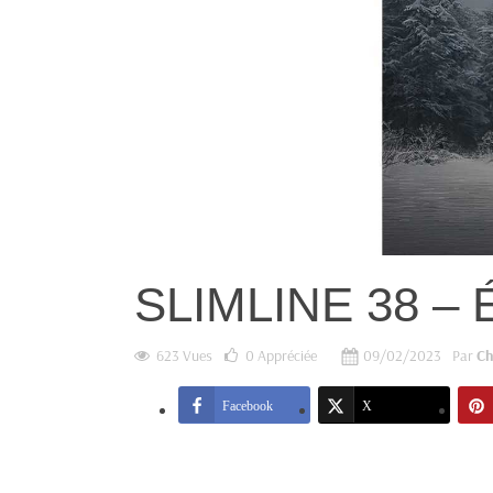
SLIMLINE 38 –
623 Vues
0
Appréciée
09/02/2023
Par
Ch
Facebook
X