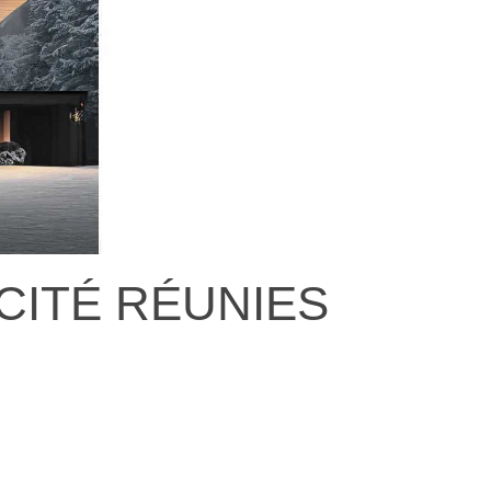
ICITÉ RÉUNIES
Pu