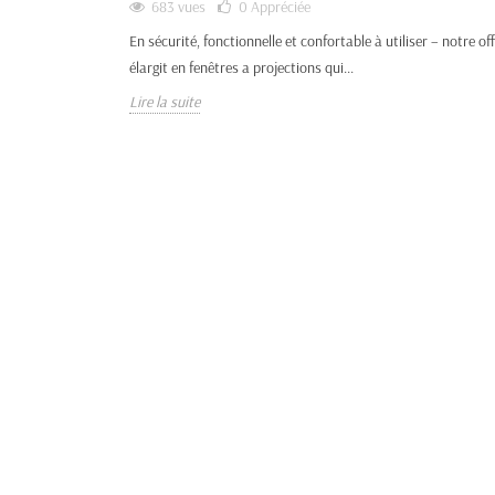
683 vues
0
Appréciée
En sécurité, fonctionnelle et confortable à utiliser – notre of
élargit en fenêtres a projections qui...
Lire la suite