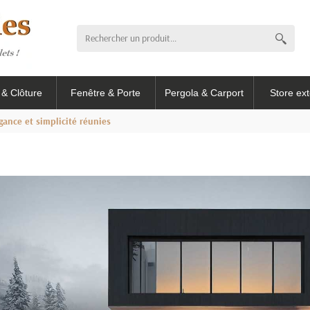
l & Clôture
Fenêtre & Porte
Pergola & Carport
Store ext
gance et simplicité réunies