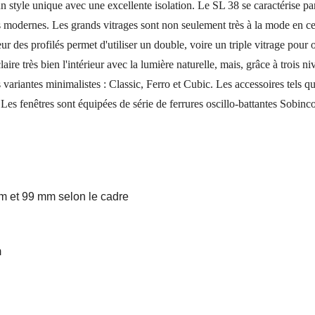
 style unique avec une excellente isolation. Le SL 38 se caractérise par 
nts modernes. Les grands vitrages sont non seulement très à la mode en c
r des profilés permet d'utiliser un double, voire un triple vitrage pour 
re très bien l'intérieur avec la lumière naturelle, mais, grâce à trois ni
s variantes minimalistes : Classic, Ferro et Cubic. Les accessoires tels q
Les fenêtres sont équipées de série de ferrures oscillo-battantes Sobinco 
mm et 99 mm selon le cadre
m