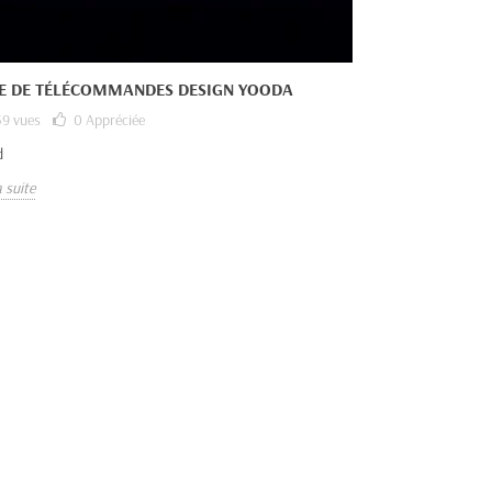
IE DE TÉLÉCOMMANDES DESIGN YOODA
9 vues
0
Appréciée
d
a suite