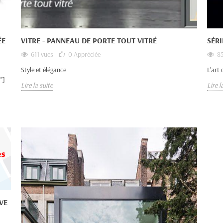
ÉE
VITRE - PANNEAU DE PORTE TOUT VITRÉ
SÉR
611 vues
0
Appréciée
85
Style et élégance
L'art 
"]
Lire la suite
Lire l
VE