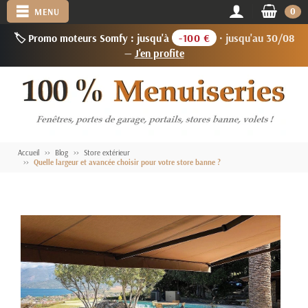
0
MENU
🏷️ Promo moteurs Somfy : jusqu'à
-100 €
· jusqu'au 30/08
—
J'en profite
Accueil
Blog
Store extérieur
Quelle largeur et avancée choisir pour votre store banne ?