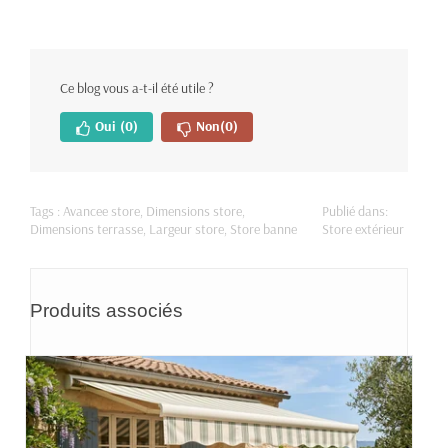
Ce blog vous a-t-il été utile ?
Oui
(0)
Non
(0)
Tags :
Avancee store
,
Dimensions store
,
Publié dans:
Dimensions terrasse
,
Largeur store
,
Store banne
Store extérieur
Produits associés