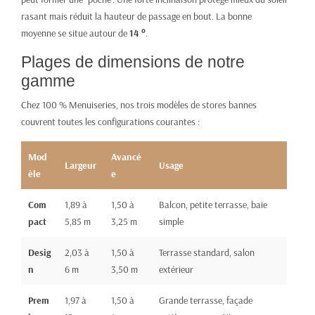
rasant mais réduit la hauteur de passage en bout. La bonne
moyenne se situe autour de
14 °
.
Plages de dimensions de notre
gamme
Chez 100 % Menuiseries, nos trois modèles de stores bannes
couvrent toutes les configurations courantes :
Mod
Avancé
Largeur
Usage
èle
e
Com
1,89 à
1,50 à
Balcon, petite terrasse, baie
pact
5,85 m
3,25 m
simple
Desig
2,03 à
1,50 à
Terrasse standard, salon
n
6 m
3,50 m
extérieur
Prem
1,97 à
1,50 à
Grande terrasse, façade