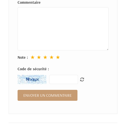
Commentaire
★
★
★
★
★
Note :
Code de sécurité :