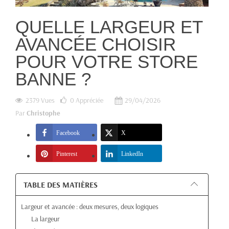
QUELLE LARGEUR ET
AVANCÉE CHOISIR
POUR VOTRE STORE
BANNE ?
2379 Vues
0
Appréciée
29/04/2026
Par
Christophe
Facebook
X
Pinterest
LinkedIn
TABLE DES MATIÈRES
Largeur et avancée : deux mesures, deux logiques
La largeur