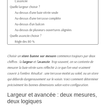
L'avancée
Quelle largeur choisir ?
Au-dessus d'une baie vitrée seule
Au-dessus d'une terrasse complète
Au-dessus d'un balcon
Au-dessus de plusieurs ouvertures alignées
Quelle avancée choisir ?
Règle des 80 %
Avancées disponibles
Hauteur d'installation et inclinaison : ne les oubliez pas
Choisir un
store banne sur mesure
commence toujours par deux
La hauteur sous coffre
chiffres : la
largeur
et l'
avancée
. Trop souvent, on se contente de
L'inclinaison réglable
mesurer la baie vitrée sans réflechir à ce que l'on veut vraiment
Plages de dimensions de notre gamme
couvrir à l'ombre. Résultat : une terrasse moitié au soleil, ou un store
Cas particuliers
qui déborde dangereusement sur le voisin. Voici comment déterminer
Pose entre deux murs (entre tableaux)
précisément les bonnes dimensions selon votre configuration.
Pose en sous-face de balcon
Forte exposition au vent
Largeur et avancée : deux mesures,
Récapitulatif : comment calculer en 3 minutes
deux logiques
Foire aux questions